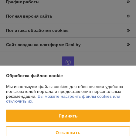
График работы
Полная версия сайта
Политика обработки cookies
Сайт создан на платформе Deal.by
Обработка файлов cookie
Информация для покупателя
Мы используем файлы cookies для обеспечения удобства
пользователей портала и предоставления персональных
Юридическое лицо:
ООО «АльтернативаСервисТорг»
рекомендаций.
Вы можете настроить файлы cookies или
РБ, г.Минск, ул. Уборевича 99
отключить их.
Регистрационный номер ЕГР: 193006870
Принять
УНП: 193006870
Регистрационный орган: Мингорисполком
Отклонить