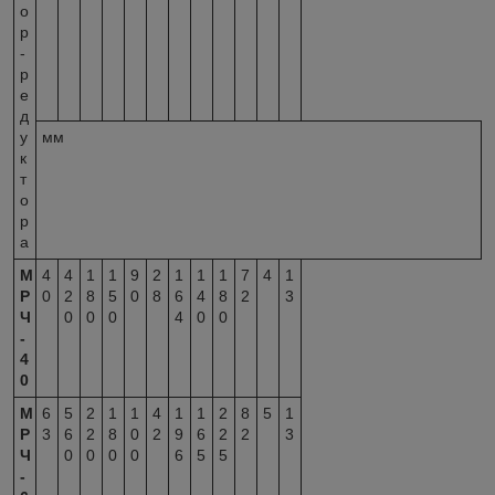
о
р
-
р
е
д
у
мм
к
т
о
р
а
М
4
4
1
1
9
2
1
1
1
7
4
1
Р
0
2
8
5
0
8
6
4
8
2
3
Ч
0
0
0
4
0
0
-
4
0
М
6
5
2
1
1
4
1
1
2
8
5
1
Р
3
6
2
8
0
2
9
6
2
2
3
Ч
0
0
0
0
6
5
5
-