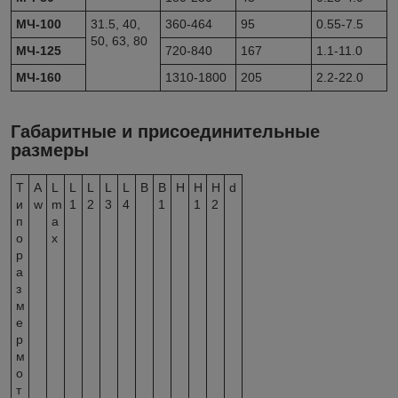
МЧ-100
31.5, 40,
360-464
95
0.55-7.5
50, 63, 80
МЧ-125
720-840
167
1.1-11.0
МЧ-160
1310-1800
205
2.2-22.0
Габаритные и присоединительные
размеры
Т
A
L
L
L
L
L
В
B
Н
H
H
d
и
w
m
1
2
3
4
1
1
2
п
a
о
x
р
а
з
м
е
р
м
о
т