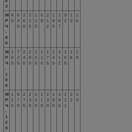
6
3
М
8
6
2
2
1
5
2
1
2
9
1
1
Р
0
3
6
2
2
8
1
8
6
2
0
6
Ч
0
0
5
5
2
5
7
-
8
0
М
1
7
2
2
2
1
1
1
3
1
1
1
Р
0
2
4
0
2
1
7
4
1
0
8
9
Ч
0
5
0
0
5
0
5
0
2
0
-
1
0
0
М
1
8
2
2
2
1
2
1
3
1
2
1
Р
2
7
7
3
3
1
3
9
9
1
2
9
Ч
5
0
5
0
0
0
0
0
6
1
-
1
2
5