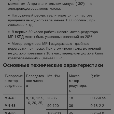
моментом. А при значительном минусе (-30º) — с
электроподогревателем масла.
Нагрузочный ресурс увеличивается при частоте
вращения выходного вала менее 1500 об/мин., при
снижении КПД.
В первые 50 часов работы нового мотор-редуктора
МРЧ КПД может быть указанных значений на 20%.
Мотор-редукторы МРЧ выдерживают двойные
перегрузки при пуске. При этом число таких включений
не должно превышать 10 в час; перегрузки должны быть
кратковременными (менее 0,5 с.).
Основные технические характеристики
Типоразме
Передаточ
Мт, Н*м
Масса
Р, кВт
р мотор-
ное число
мотор-
редуктора
u
редуктора,
кг
МЧ-40
8, 10, 12.5,
26-35
18
0.12-0.55
16, 20, 25,
МЧ-63
90-120
36
0.18-2.2
МЧ-80
180-230
45
0.25-4.0