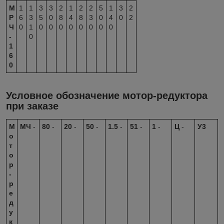
М
1
1
3
3
2
1
2
2
5
1
3
2
Р
6
3
5
0
8
4
8
3
0
4
0
2
Ч
0
1
0
0
0
0
0
0
0
0
-
0
1
6
0
Условное обозначение мотор-редуктора
при заказе
М
МЧ
-
80
-
20
-
50
-
1.5
-
51
-
1
-
Ц
-
У3
о
т
о
р
-
р
е
д
у
к