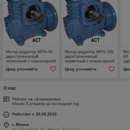
Мотор редуктор МПЧ-40
Мотор редуктор МПЧ-100
Мот
двухступенчатый
двухступенчатый
63,
червячный с планетарной
червячный с планетарной
(дв
вставкой
вставкой
чер
Цену уточняйте
Цену уточняйте
Це
вст
О нас
Рейтинг не сформирован
Менее 5 отзывов за последний год
Работает с 20.05.2010
г. Минск
ул.Уборевича 99 , Минск, Беларусь