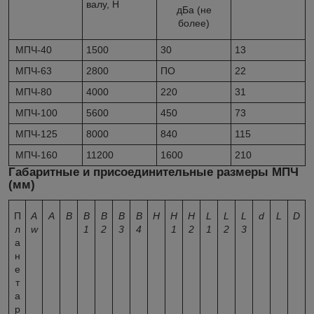
валу, Н
дБа (не
более)
МПЧ-40
1500
30
13
МПЧ-63
2800
ПО
22
МПЧ-80
4000
220
31
МПЧ-100
5600
450
73
МПЧ-125
8000
840
115
МПЧ-160
11200
1600
210
Габаритные и присоединительные размеры МПЧ
(мм)
П
A
А
В
B
B
В
В
H
H
H
L
L
L
d
L
D
л
w
1
2
3
4
1
2
1
2
3
а
н
е
т
а
р