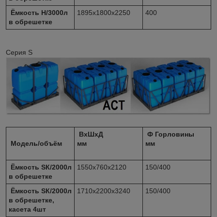
Ёмкость Н/3000л
1895х1800х2250
400
в обрешетке
Серия S
ВхШхД
Ф Горловины
Модель/объём
мм
мм
Ёмкость SК/2000л
1550х760х2120
150/400
в обрешетке
Ёмкость SК/2000л
1710х2200х3240
150/400
в обрешетке,
касета 4шт