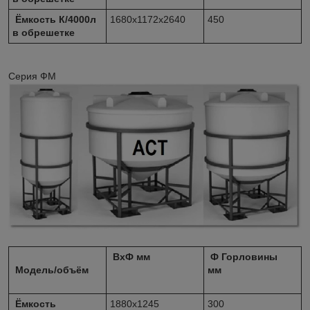
Ёмкость К/4000л
1680х1172х2640
450
в обрешетке
Серия ФМ
ВхФ
мм
Ф Горловины
Модель/объём
мм
Ёмкость
1880х1245
300