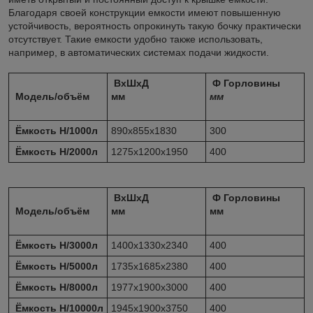
Благодаря своей конструкции емкости имеют повышенную
устойчивость, вероятность опрокинуть такую бочку практически
отсутствует. Такие емкости удобно также использовать,
например, в автоматических системах подачи жидкости.
ВхШхД
Ф Горловины
Модель/объём
мм
мм
Ёмкость Н/1000л
890х855х1830
300
Ёмкость Н/2000л
1275х1200х1950
400
ВхШхД
Ф Горловины
Модель/объём
мм
мм
Ёмкость Н/3000л
1400х1330х2340
400
Ёмкость Н/5000л
1735х1685х2380
400
Ёмкость Н/8000л
1977х1900х3000
400
Ёмкость Н/10000л
1945х1900х3750
400