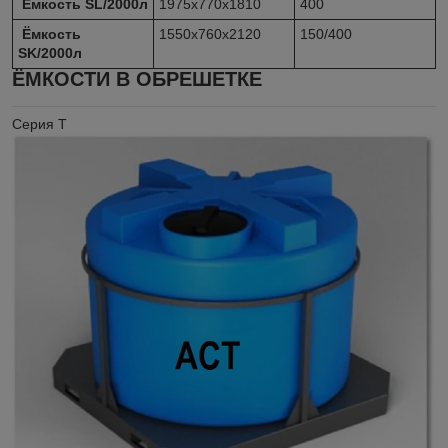
Ёмкость SL/2000л
1975х770х1810
400
Ёмкость
1550х760х2120
150/400
SK/2000л
ЁМКОСТИ В ОБРЕШЕТКЕ
Серия Т