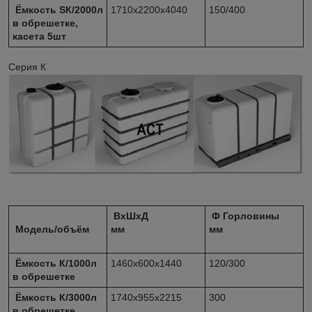
Ёмкость SК/2000л
1710х2200х4040
150/400
в обрешетке,
касета 5шт
Серия К
ВхШхД
Ф Горловины
Модель/объём
мм
мм
Ёмкость К/1000л
1460х600х1440
120/300
в обрешетке
Ёмкость К/3000л
1740х955х2215
300
в обрешетке