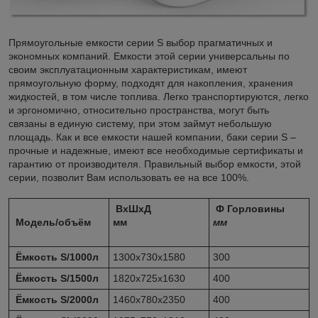
Прямоугольные емкости серии S выбор прагматичных и
экономных компаний. Емкости этой серии универсальны по
своим эксплуатационным характеристикам, имеют
прямоугольную форму, подходят для накопления, хранения
жидкостей, в том числе топлива. Легко транспортируются, легко
и эргономично, относительно пространства, могут быть
связаны в единую систему, при этом займут небольшую
площадь. Как и все емкости нашей компании, баки серии S –
прочные и надежные, имеют все необходимые сертификаты и
гарантию от производителя. Правильный выбор емкости, этой
серии, позволит Вам использовать ее на все 100%.
ВхШхД
Ф Горловины
Модель/объём
мм
мм
Ёмкость S/1000л
1300х730х1580
300
Ёмкость S/1500л
1820х725х1630
400
Ёмкость S/2000л
1460х780х2350
400