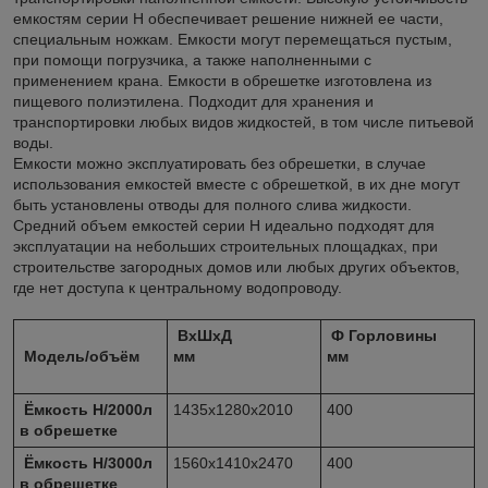
емкостям серии Н обеспечивает решение нижней ее части,
специальным ножкам. Емкости могут перемещаться пустым,
при помощи погрузчика, а также наполненными с
применением крана. Емкости в обрешетке изготовлена из
пищевого полиэтилена. Подходит для хранения и
транспортировки любых видов жидкостей, в том числе питьевой
воды.
Емкости можно эксплуатировать без обрешетки, в случае
использования емкостей вместе с обрешеткой, в их дне могут
быть установлены отводы для полного слива жидкости.
Средний объем емкостей серии Н идеально подходят для
эксплуатации на небольших строительных площадках, при
строительстве загородных домов или любых других объектов,
где нет доступа к центральному водопроводу.
ВхШхД
Ф Горловины
Модель/объём
мм
мм
Ёмкость Н/2000л
1435х1280х2010
400
в обрешетке
Ёмкость Н/3000л
1560х1410х2470
400
в обрешетке