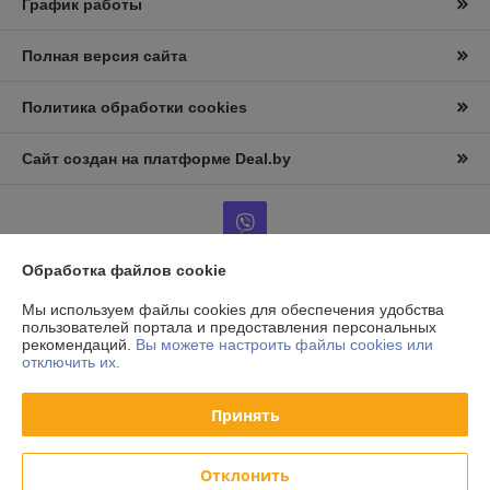
График работы
Полная версия сайта
Политика обработки cookies
Сайт создан на платформе Deal.by
Обработка файлов cookie
Информация для покупателя
Мы используем файлы cookies для обеспечения удобства
пользователей портала и предоставления персональных
Юридическое лицо:
ООО «АльтернативаСервисТорг»
рекомендаций.
Вы можете настроить файлы cookies или
РБ, г.Минск, ул. Уборевича 99
отключить их.
Регистрационный номер ЕГР: 193006870
Принять
УНП: 193006870
Регистрационный орган: Мингорисполком
Отклонить