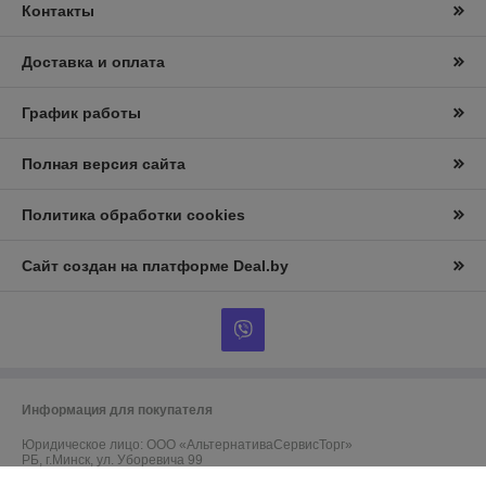
Контакты
Доставка и оплата
График работы
Полная версия сайта
Политика обработки cookies
Сайт создан на платформе Deal.by
Информация для покупателя
Юридическое лицо:
ООО «АльтернативаСервисТорг»
РБ, г.Минск, ул. Уборевича 99