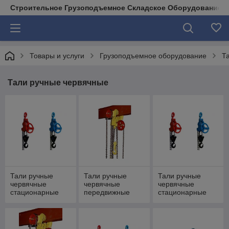
Строительное Грузоподъемное Складское Оборудование д
Товары и услуги
Грузоподъемное оборудование
Т
Тали ручные червячные
Тали ручные
Тали ручные
Тали ручные
червячные
червячные
червячные
стационарные
передвижные
стационарные
взрывобезопасны
е