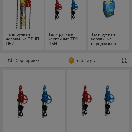
Тали ручные
Тали ручные
Тали ручные
червячные ТРЧП
червячные ТРЧ
червячные
ПБИ
ПБИ
передвижные
передвижные
стационарные
взрывобезопасны
пожаробезопасн
пожаробезопасн
е
ые
ые
Сортировка
0
Фильтры