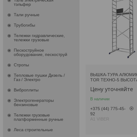
Таль электрическая
тэльфер
Тали ручные
Трубогибы
Тележки гидравлические,
тележки грузовые
Пескоструйное
оборудование, пескоструй
Стропы
ВЫШКА-ТУРА АЛЮМИ
Тепловые пушки Дизель /
Газ / Электро
TOR ТЕХНО-5 ВЫСОТА
Цену уточняйте
Виброплиты
В наличии
Электрогенераторы
бензиновые
+375 (44) 775-45-
92
Тележки грузовые
А1 VIBER
платформенные ручные
Леса строительные