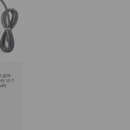
 ДЛЯ
Х 10 Т
ЫЙ)