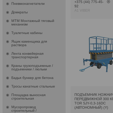
+375 (44) 775-45-
Пневмонагнетатели
92
А1 VIBER
Домкраты
МТМ Монтажный тяговый
механизм
Туалетные кабины
Ящик каменщика для
раствора
Лента конвейерная
транспортерная
Краны грузоподъемные /
подъемники / люльки
Бадья бункер для бетона
Тросы канатные стальные
ПОДЪЕМНИК НОЖНИ
Площадка выносная
строительная
ПЕРЕДВИЖНОЙ 300 КГ
TOR SJY-0,3-16DC
Мусоропровод
(АВТОНОМНЫЙ) (Y)
строительный /