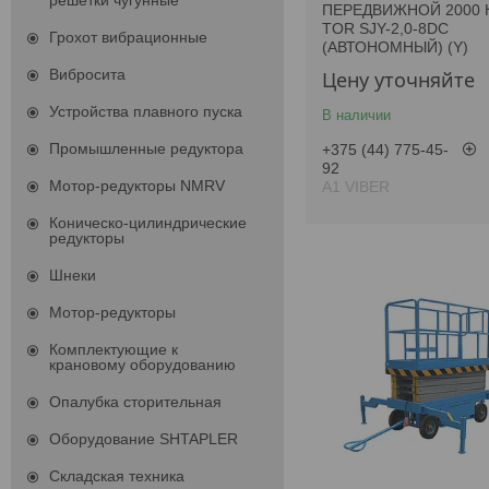
решетки чугунные
ПЕРЕДВИЖНОЙ 2000 К
TOR SJY-2,0-8DC
Грохот вибрационные
(АВТОНОМНЫЙ) (Y)
Вибросита
Цену уточняйте
Устройства плавного пуска
В наличии
Промышленные редуктора
+375 (44) 775-45-
92
Мотор-редукторы NMRV
А1 VIBER
Коническо-цилиндрические
редукторы
Шнеки
Мотор-редукторы
Комплектующие к
крановому оборудованию
Опалубка сторительная
Оборудование SHTAPLER
Складская техника