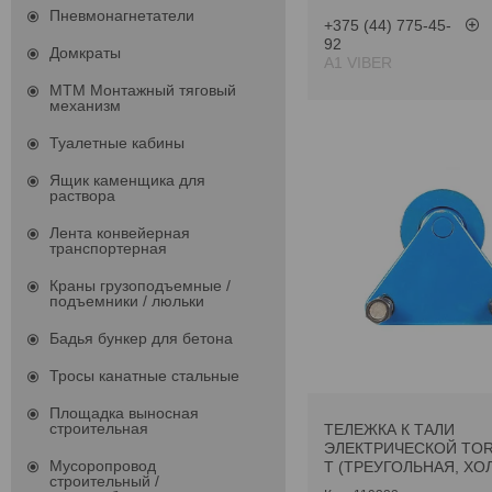
Пневмонагнетатели
+375 (44) 775-45-
92
Домкраты
А1 VIBER
МТМ Монтажный тяговый
механизм
Туалетные кабины
Ящик каменщика для
раствора
Лента конвейерная
транспортерная
Краны грузоподъемные /
подъемники / люльки
Бадья бункер для бетона
Тросы канатные стальные
Площадка выносная
строительная
ТЕЛЕЖКА К ТАЛИ
ЭЛЕКТРИЧЕСКОЙ TOR 
Мусоропровод
Т (ТРЕУГОЛЬНАЯ, ХО
строительный /