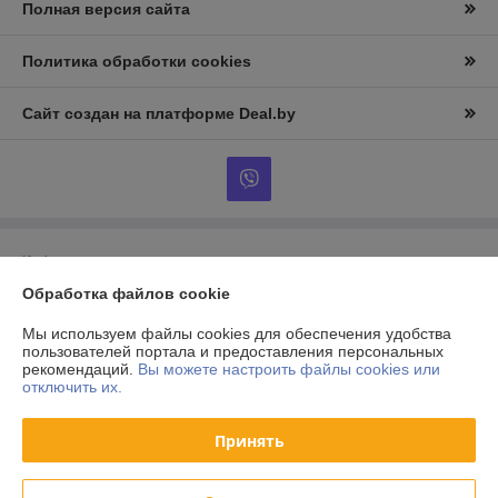
Полная версия сайта
Политика обработки cookies
Сайт создан на платформе Deal.by
Информация для покупателя
Обработка файлов cookie
Юридическое лицо:
ООО «АльтернативаСервисТорг»
РБ, г.Минск, ул. Уборевича 99
Мы используем файлы cookies для обеспечения удобства
Регистрационный номер ЕГР: 193006870
пользователей портала и предоставления персональных
рекомендаций.
Вы можете настроить файлы cookies или
УНП: 193006870
отключить их.
Регистрационный орган: Мингорисполком
Принять
Дата регистрации компании: 08.12.2017