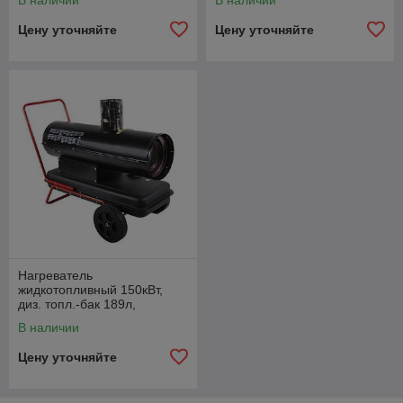
В наличии
В наличии
Цену уточняйте
Цену уточняйте
Нагреватель
жидкотопливный 150кВт,
диз. топл.-бак 189л,
термостат 4-45 С, 15,6л/ч,
В наличии
125кг
Цену уточняйте