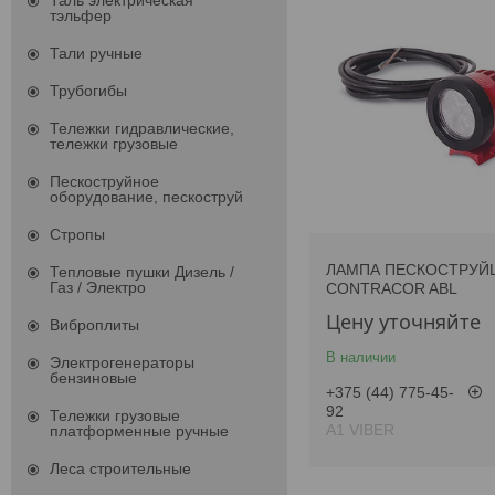
Таль электрическая
тэльфер
Тали ручные
Трубогибы
Тележки гидравлические,
тележки грузовые
Пескоструйное
оборудование, пескоструй
Стропы
ЛАМПА ПЕСКОСТРУЙ
Тепловые пушки Дизель /
Газ / Электро
CONTRACOR ABL
Цену уточняйте
Виброплиты
В наличии
Электрогенераторы
бензиновые
+375 (44) 775-45-
92
Тележки грузовые
А1 VIBER
платформенные ручные
Леса строительные