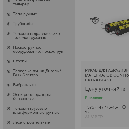
Таль электрическая
тэльфер
Тали ручные
Трубогибы
Тележки гидравлические,
тележки грузовые
Пескоструйное
оборудование, пескоструй
Стропы
РУКАВ ДЛЯ АБРАЗИВ
Тепловые пушки Дизель /
Газ / Электро
МАТЕРИАЛОВ CONTR
EXTRA BLAST
Виброплиты
Цену уточняйте
Электрогенераторы
В наличии
бензиновые
+375 (44) 775-45-
Тележки грузовые
92
платформенные ручные
А1 VIBER
Леса строительные