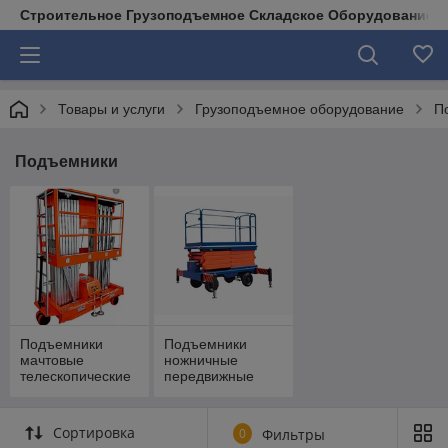
Строительное Грузоподъемное Складское Оборудование д
Товары и услуги
Грузоподъемное оборудование
П
Подъемники
Подъемники
Подъемники
мачтовые
ножничные
телескопические
передвижные
Сортировка
0
Фильтры