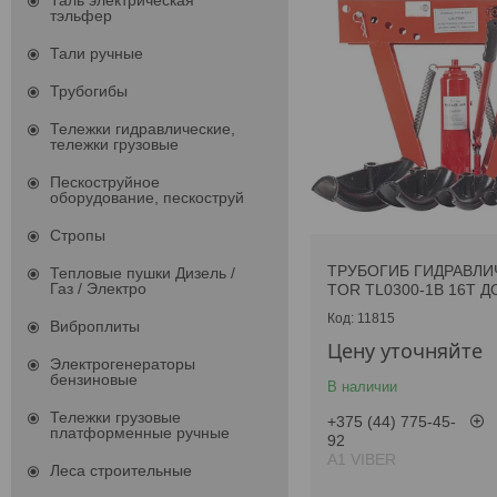
Таль электрическая
тэльфер
Тали ручные
Трубогибы
Тележки гидравлические,
тележки грузовые
Пескоструйное
оборудование, пескоструй
Стропы
ТРУБОГИБ ГИДРАВЛИ
Тепловые пушки Дизель /
Газ / Электро
TOR TL0300-1B 16T Д
11815
Виброплиты
Цену уточняйте
Электрогенераторы
бензиновые
В наличии
Тележки грузовые
+375 (44) 775-45-
платформенные ручные
92
А1 VIBER
Леса строительные