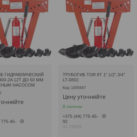
Б ГИДРАВЛИЧЕСКИЙ
ТРУБОГИБ TOR 8T 1",1/2",3/4"
00-2A 12T ДО 50 ММ
LT-0802
СНЫМ НАСОСОМ
1005847
2
Цену уточняйте
точняйте
В наличии
+375 (44) 775-45-
 775-45-
92
А1 VIBER