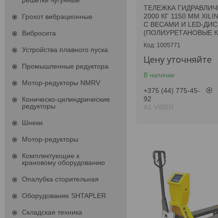
решетки чугунные
ТЕЛЕЖКА ГИДРАВЛИЧ
2000 КГ 1150 ММ XILI
Грохот вибрационные
С ВЕСАМИ И LED-ДИ
(ПОЛИУРЕТАНОВЫЕ К
Вибросита
1005771
Устройства плавного пуска
Цену уточняйте
Промышленные редуктора
В наличии
Мотор-редукторы NMRV
+375 (44) 775-45-
92
Коническо-цилиндрические
редукторы
А1 VIBER
Шнеки
Мотор-редукторы
Комплектующие к
крановому оборудованию
Опалубка сторительная
Оборудование SHTAPLER
Складская техника