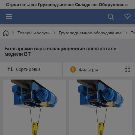
Строительное Грузоподъемное Складское Оборудование д
Товары и услуги
Грузоподъемное оборудование
Т
Болгарские взрывозащищенные электротали
модели ВT
Сортировка
0
Фильтры