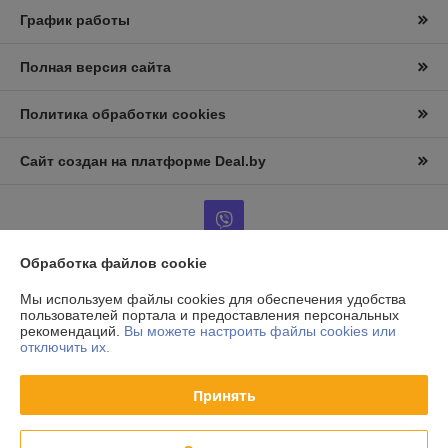
График работы
Полная версия сайта
Политика обработки cookies
Сайт создан на платформе Deal.by
Обработка файлов cookie
Информация для покупателя
Мы используем файлы cookies для обеспечения удобства
пользователей портала и предоставления персональных
Юридическое лицо:
ООО «АльтернативаСервисТорг»
рекомендаций.
Вы можете настроить файлы cookies или
РБ, г.Минск, ул. Уборевича 99
отключить их.
Регистрационный номер ЕГР: 193006870
Принять
УНП: 193006870
Регистрационный орган: Мингорисполком