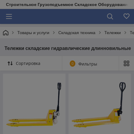
Строительное Грузоподъемное Складское Оборудование д
Товары и услуги
Складская техника
Тележки
Т
Тележки складские гидравлические длинновильные
Сортировка
0
Фильтры