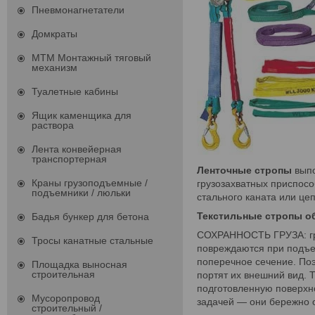
Пневмонагнетатели
Домкраты
МТМ Монтажный тяговый
механизм
Туалетные кабины
Ящик каменщика для
раствора
Лента конвейерная
транспортерная
Ленточные стропы
выпо
Краны грузоподъемные /
грузозахватных приспос
подъемники / люльки
стального каната или цеп
Текстильные стропы о
Бадья бункер для бетона
СОХРАННОСТЬ ГРУЗА: гру
Тросы канатные стальные
повреждаются при подъе
поперечное сечение. Поэ
Площадка выносная
строительная
портят их внешний вид.
подготовленную поверхно
Мусоропровод
задачей — они бережно ог
строительный /