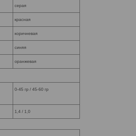
серая
красная
коричневая
синяя
оранжевая
0-45 гр / 45-60 гр
1,4 / 1,0