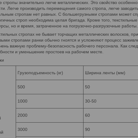
стропы значительно легче металлических. Это свойство особенно
и. Легче производить перемещения самого стропа, легче заводить 
тильным стропам нет равных. С большегрузными стропами может спр
гичных строп необходима целая бригада. Кроме того, текстильные
урсы, но и время, затраченное на погрузочно-разгрузочные работы.
ильных стропах не бывает торчащих металлических волосков, при
авыми стропами ранки обычно гноятся и усложняют процесс заживл
чень важную проблему-безопасность рабочего персонала. Как след
бности и уменьшение простоев на рабочем месте.
ки
Грузоподъемность (кг)
Ширина ленты (мм)
500
50
1000
30-50
2000
60
й
3000
90
ый