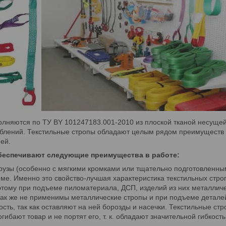
лняются по ТУ BY 101247183.001-2010 из плоской тканой несущей
облений. Текстильные стропы обладают целым рядом преимуществ
ей.
беспечивают следующие преимущества в работе:
зы (особенно с мягкими кромками или тщательно подготовленны
ме. Именно это свойство-лучшая характеристика текстильных стр
тому при подъеме пиломатериала, ДСП, изделий из них металличе
 Так же не применимы металлические стропы и при подъеме детал
сть, так как оставляют на ней борозды и насечки. Текстильные ст
ибают товар и не портят его, т. к. обладают значительной гибкост