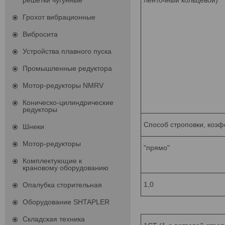
решетки чугунные
ленточный кольцевой)
Грохот вибрационные
Вибросита
Устройства плавного пуска
Промышленные редуктора
Мотор-редукторы NMRV
Коническо-цилиндрические
редукторы
Способ строповки, коэ
Шнеки
Мотор-редукторы
"прямо"
Комплектующие к
крановому оборудованию
1,0
Опалубка сторительная
Оборудование SHTAPLER
Складская техника