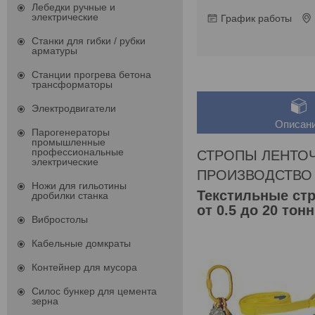
Лебедки ручные и
электрические
График работы
Станки для гибки / рубки
арматуры
Станции прогрева бетона
трансформаторы
Электродвигатели
Описан
Парогенераторы
промышленные
профессиональные
СТРОПЫ ЛЕНТОЧ
электрические
ПРОИЗВОДСТВО 
Ножи для гильотины
Текстильные ст
дробилки станка
от 0.5 до 20 тонн
Вибростолы
Кабельные домкраты
Контейнер для мусора
Силос бункер для цемента
зерна