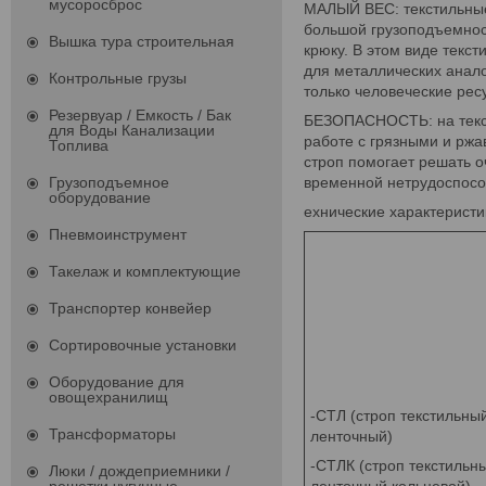
мусоросброс
МАЛЫЙ ВЕС: текстильные 
большой грузоподъемност
Вышка тура строительная
крюку. В этом виде текс
для металлических анало
Контрольные грузы
только человеческие рес
Резервуар / Емкость / Бак
БЕЗОПАСНОСТЬ: на текст
для Воды Канализации
работе с грязными и рж
Топлива
строп помогает решать о
Грузоподъемное
временной нетрудоспосо
оборудование
ехнические характеристи
Пневмоинструмент
Такелаж и комплектующие
Транспортер конвейер
Сортировочные установки
Оборудование для
овощехранилищ
-СТЛ (строп текстильны
Трансформаторы
ленточный)
-СТЛК (строп текстильн
Люки / дождеприемники /