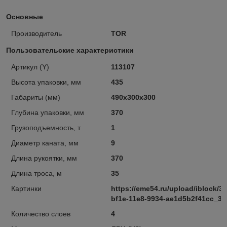
Основные
Производитель
TOR
Пользовательские характеристики
Артикул (Y)
113107
Высота упаковки, мм
435
Габариты (мм)
490х300х300
Глубина упаковки, мм
370
Грузоподъемность, т
1
Диаметр каната, мм
9
Длина рукоятки, мм
370
Длина троса, м
35
Картинки
https://eme54.ru/upload/iblock/
bf1e-11e8-9934-ae1d5b2f41cc_36
Количество слоев
4