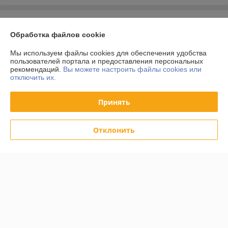
О нас
Обработка файлов cookie
Контакты
Мы используем файлы cookies для обеспечения удобства
пользователей портала и предоставления персональных
рекомендаций.
Вы можете настроить файлы cookies или
Доставка и оплата
отключить их.
График работы
Принять
Полная версия сайта
Отклонить
Политика обработки cookies
Сайт создан на платформе Deal.by