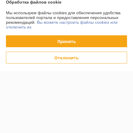
Обработка файлов cookie
Контакты
Мы используем файлы cookies для обеспечения удобства
пользователей портала и предоставления персональных
рекомендаций.
Вы можете настроить файлы cookies или
Доставка и оплата
отключить их.
График работы
Принять
Полная версия сайта
Отклонить
Политика обработки cookies
Сайт создан на платформе Deal.by
Информация для покупателя
Юридическое лицо:
ООО «АльтернативаСервисТорг»
РБ, г.Минск, ул. Уборевича 99