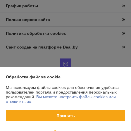
График работы
Полная версия сайта
Политика обработки cookies
Сайт создан на платформе Deal.by
Обработка файлов cookie
Информация для покупателя
Мы используем файлы cookies для обеспечения удобства
пользователей портала и предоставления персональных
Юридическое лицо:
ООО «АльтернативаСервисТорг»
рекомендаций.
Вы можете настроить файлы cookies или
РБ, г.Минск, ул. Уборевича 99
отключить их.
Регистрационный номер ЕГР: 193006870
Принять
УНП: 193006870
Регистрационный орган: Мингорисполком