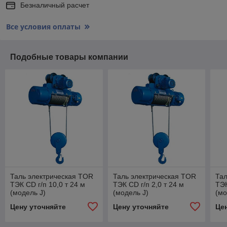
Безналичный расчет
Все условия оплаты
Подобные товары компании
Таль электрическая TOR
Таль электрическая TOR
Тал
ТЭК CD г/п 10,0 т 24 м
ТЭК CD г/п 2,0 т 24 м
ТЭК
(модель J)
(модель J)
(мо
Цену уточняйте
Цену уточняйте
Це