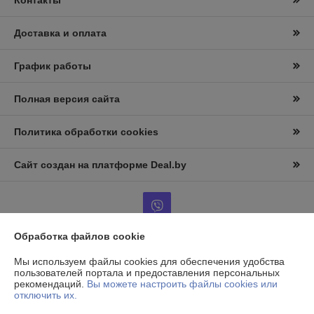
Контакты
Доставка и оплата
График работы
Полная версия сайта
Политика обработки cookies
Сайт создан на платформе Deal.by
Обработка файлов cookie
Информация для покупателя
Мы используем файлы cookies для обеспечения удобства
пользователей портала и предоставления персональных
Юридическое лицо:
ООО «АльтернативаСервисТорг»
рекомендаций.
Вы можете настроить файлы cookies или
РБ, г.Минск, ул. Уборевича 99
отключить их.
Регистрационный номер ЕГР: 193006870