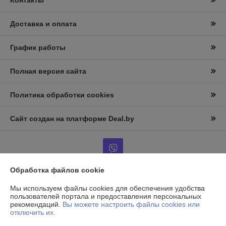
Контакты
Доставка и оплата
График работы
Полная версия сайта
Политика обработки cookies
Сайт создан на платформе Deal.by
Обработка файлов cookie
Информация для покупателя
Мы используем файлы cookies для обеспечения удобства
пользователей портала и предоставления персональных
Юридическое лицо:
ООО «АльтернативаСервисТорг»
рекомендаций.
Вы можете настроить файлы cookies или
РБ, г.Минск, ул. Уборевича 99
отключить их.
Регистрационный номер ЕГР: 193006870