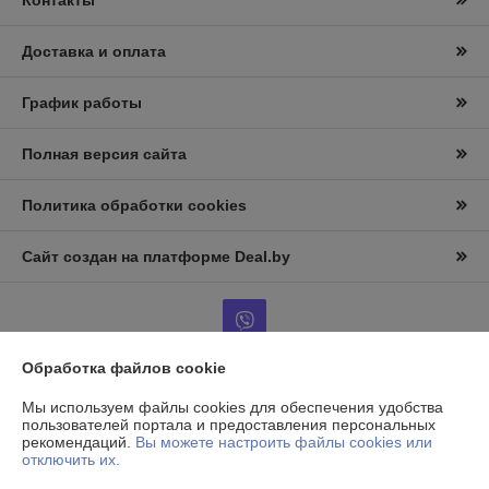
Контакты
Доставка и оплата
График работы
Полная версия сайта
Политика обработки cookies
Сайт создан на платформе Deal.by
Обработка файлов cookie
Информация для покупателя
Мы используем файлы cookies для обеспечения удобства
пользователей портала и предоставления персональных
Юридическое лицо:
ООО «АльтернативаСервисТорг»
рекомендаций.
Вы можете настроить файлы cookies или
РБ, г.Минск, ул. Уборевича 99
отключить их.
Регистрационный номер ЕГР: 193006870