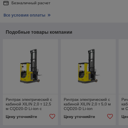
Безналичный расчет
Все условия оплаты
Подобные товары компании
Ричтрак электрический с
Ричтрак электрический с
Рич
кабиной XILIN 2,0 т 12,5
кабиной XILIN 2,0 т 5,0 м
каб
м CQD20-D Li-ion с
CQD20-D Li-ion
м C
увеличенным АКБ
Цену уточняйте
Цену уточняйте
Це