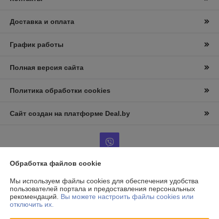
Доставка и оплата
График работы
Полная версия сайта
Политика обработки cookies
Сайт создан на платформе Deal.by
Обработка файлов cookie
Информация для покупателя
Мы используем файлы cookies для обеспечения удобства
пользователей портала и предоставления персональных
Юридическое лицо:
ООО «АльтернативаСервисТорг»
рекомендаций.
Вы можете настроить файлы cookies или
РБ, г.Минск, ул. Уборевича 99
отключить их.
Регистрационный номер ЕГР: 193006870