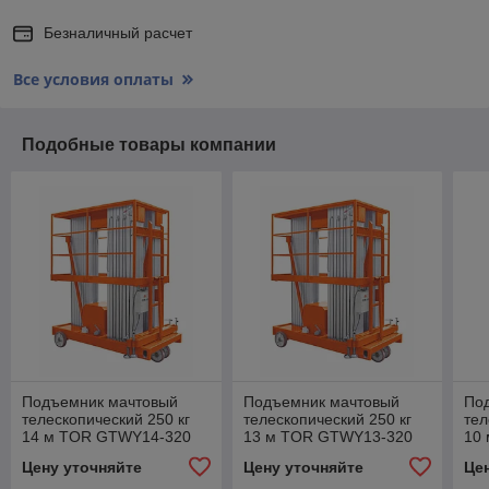
Безналичный расчет
Все условия оплаты
Подобные товары компании
Подъемник мачтовый
Подъемник мачтовый
По
телескопический 250 кг
телескопический 250 кг
тел
14 м TOR GTWY14-320
13 м TOR GTWY13-320
10
AC 220V 3-мачтовый (от
AC 220V 3-мачтовый (от
AC 
Цену уточняйте
Цену уточняйте
Це
сети) (G)
сети) (G)
сет