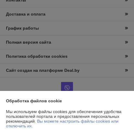
Контакты
Доставка и оплата
График работы
Полная версия сайта
Политика обработки cookies
Сайт создан на платформе Deal.by
Обработка файлов cookie
Информация для покупателя
Мы используем файлы cookies для обеспечения удобства
пользователей портала и предоставления персональных
Юридическое лицо:
ООО «АльтернативаСервисТорг»
рекомендаций.
Вы можете настроить файлы cookies или
РБ, г.Минск, ул. Уборевича 99
отключить их.
Регистрационный номер ЕГР: 193006870