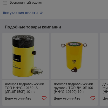
Безналичный расчет
Все условия оплаты
Подобные товары компании
Домкрат гидравлический
Домкрат гидравлический
Дом
TOR HHYG-10150LS
грузовой TOR ДУ10П100
гр
(ДГ10П150Г) 10 т с
(HHYG-10100) 10 т
(HH
фиксирующей гайкой
Цену уточняйте
Цену уточняйте
Це