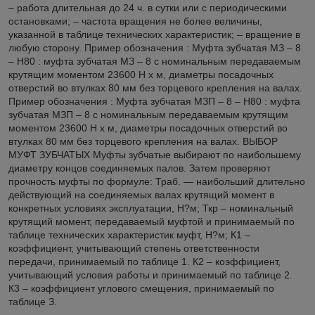
– работа длительная до 24 ч. в сутки или с периодическими
остановками; – частота вращения не более величины,
указанной в таблице технических характеристик; – вращение в
любую сторону. Пример обозначения : Муфта зубчатая МЗ – 8
– Н80 : муфта зубчатая МЗ – 8 с номинальным передаваемым
крутящим моментом 23600 Н х м, диаметры посадочных
отверстий во втулках 80 мм без торцевого крепления на валах.
Пример обозначения : Муфта зубчатая МЗП – 8 – Н80 : муфта
зубчатая МЗП – 8 с номинальным передаваемым крутящим
моментом 23600 Н х м, диаметры посадочных отверстий во
втулках 80 мм без торцевого крепления на валах. ВЫБОР
МУФТ ЗУБЧАТЫХ Муфты зубчатые выбирают по наибольшему
диаметру концов соединяемых палов. Затем проверяют
прочность муфты по формуле: Траб. — наибольший длительно
действующий на соединяемых валах крутящий момент в
конкретных условиях эксплуатации, Н?м; Ткр – номинальный
крутящий момент, передаваемый муфтой и принимаемый по
таблице технических характеристик муфт, Н?м; К1 –
коэффициент, учитывающий степень ответственности
передачи, принимаемый по таблице 1. К2 – коэффициент,
учитывающий условия работы и принимаемый по таблице 2.
К3 – коэффициент углового смещения, принимаемый по
таблице З.