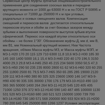
Сервисный центр Муфты зубчатые общемашиностроительного
применения для соединения соосных валов и передачи
крутящего момента от 1000 до 63000 Н х м по ГОСТ Р 50895 и
специальных от 71000 до 250000 Н х м при угловых,
радиальных и осевых смещениях валов. Компенсация
смещений и перекосов валов достигается относительным
перекосом втулок и обойм за счет боковых зазоров между
зубьями и выполнения поверхности выступов зубьев втулок
сферической. Перекос оси каждой втулки относительно оси
обоймы – не более 1°30′. Обозначение муфты Д, мм d, мм В,
мм В1, мм Номинальный крутящий момент, Нxм Частота
вращения, об/мин Масса муфты МЗ, кг Масса муфты МЗП, кг
МЗ-1-Н20 170 20 115 129 710 6300 11,8 10,6 МЗ-2-Н30 185 30
145 160 1400 5000 16,1 15,4 МЗ-3-Н40 220 40 170 196,5 3150
4000 29,3 29,8 МЗ-4-Н45 250 45 215 234 5600 3350 50,5 47,3
МЗ-5-Н50 290 50 235 235 8000 2800 61 62 МЗ-6-Н60 320 60 255
255 11800 2500 81 79,5 МЗ-7-Н65 350 65 285 285 19000 2120
109 111 МЗ-8-Н80 380 80 325 325 23600 1900 146 147 МЗ-9-
Н90 430 90 335 335 30000 1700 176 179 МЗ-10-Н110 490 110
365 365 50000 1400 264 264 МЗ-11-Н120 545 120 405 405
71000 1250 376 372 МЗ-12-Н140 590 140 487 485 100000 1130
531 520 МЗ-13-Н160 680 160 521 523 150000 1000 739 700
МЗ-14-Н180 730 180 571 568 200000 900 933 924 МЗ-15-Н200
780 200 645 545 250000 800 1266 1237 Условия эксплуатации: