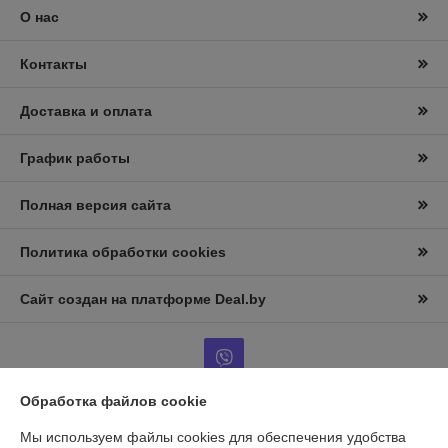
О нас
Контакты
Доставка и оплата
График работы
Полная версия сайта
Политика обработки cookies
Сайт создан на платформе Deal.by
Обработка файлов cookie
Информация для покупателя
Мы используем файлы cookies для обеспечения удобства