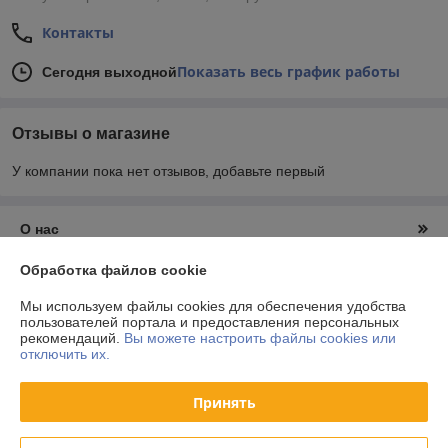
Контакты
Показать весь график работы
Сегодня выходной
Отзывы о магазине
У компании пока нет отзывов, добавьте первый
О нас
Обработка файлов cookie
Контакты
Мы используем файлы cookies для обеспечения удобства
пользователей портала и предоставления персональных
Доставка и оплата
рекомендаций.
Вы можете настроить файлы cookies или
отключить их.
График работы
Принять
Полная версия сайта