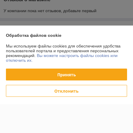
У компании пока нет отзывов, добавьте первый
О нас
Обработка файлов cookie
Контакты
Мы используем файлы cookies для обеспечения удобства
пользователей портала и предоставления персональных
рекомендаций.
Вы можете настроить файлы cookies или
Доставка и оплата
отключить их.
График работы
Принять
Полная версия сайта
Отклонить
Политика обработки cookies
Сайт создан на платформе Deal.by