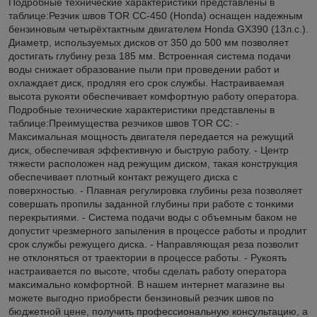
Подробные технические характеристики представлены в
таблице:Резчик швов TOR CC-450 (Honda) оснащен надежным
бензиновым четырёхтактным двигателем Honda GX390 (13л.с.).
Диаметр, используемых дисков от 350 до 500 мм позволяет
достигать глубину реза 185 мм. Встроенная система подачи
воды снижает образование пыли при проведении работ и
охлаждает диск, продляя его срок службы. Настраиваемая
высота рукояти обеспечивает комфортную работу оператора.
Подробные технические характеристики представлены в
таблице:Преимущества резчиков швов TOR СС: -
Максимальная мощность двигателя передается на режущий
диск, обеспечивая эффективную и быструю работу. - Центр
тяжести расположен над режущим диском, такая конструкция
обеспечивает плотный контакт режущего диска с
поверхностью. - Плавная регулировка глубины реза позволяет
совершать пропилы заданной глубины при работе с тонкими
перекрытиями. - Система подачи воды с объемным баком не
допустит чрезмерного запыления в процессе работы и продлит
срок службы режущего диска. - Направляющая реза позволит
не отклоняться от траектории в процессе работы. - Рукоять
настраивается по высоте, чтобы сделать работу оператора
максимально комфортной. В нашем интернет магазине вы
можете выгодно приобрести бензиновый резчик швов по
бюджетной цене, получить профессиональную консультацию, а