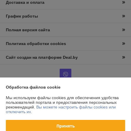
Доставка и оплата
График работы
Полная версия сайта
Политика обработки cookies
Сайт создан на платформе Deal.by
Обработка файлов cookie
Информация для покупателя
Мы используем файлы cookies для обеспечения удобства
пользователей портала и предоставления персональных
Юридическое лицо:
ООО «АльтернативаСервисТорг»
рекомендаций.
Вы можете настроить файлы cookies или
РБ, г.Минск, ул. Уборевича 99
отключить их.
Регистрационный номер ЕГР: 193006870
Принять
УНП: 193006870