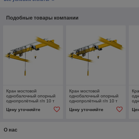
Подобные товары компании
Кран мостовой
Кран мостовой
Кра
однобалочный опорный
однобалочный опорный
од
однопролётный г/п 10 т
однопролётный г/п 10 т
одн
пролет 9,0 м
пролет 10,5 м
про
Цену уточняйте
Цену уточняйте
Це
О нас