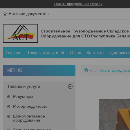
Начать продавать на Deal.by
Наличие документов
Строительное Грузоподъемное Складское
Оборудование для СТО Республика Белар
Главная
Товары и услуги
О нас
Контакты
Доставка 
...
Акб и зарядные
Товары и услуги
Редукторы
Мотор-редукторы
Шиномонтажное
оборудование