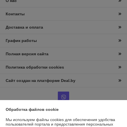
О нас
Контакты
Доставка и оплата
График работы
Полная версия сайта
Политика обработки cookies
Сайт создан на платформе Deal.by
Обработка файлов cookie
Информация для покупателя
Мы используем файлы cookies для обеспечения удобства
пользователей портала и предоставления персональных