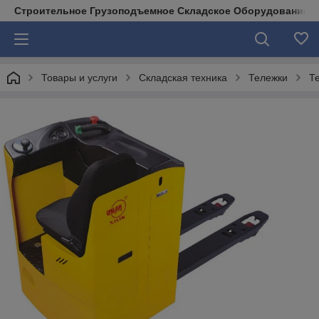
Строительное Грузоподъемное Складское Оборудование д
Товары и услуги
Складская техника
Тележки
Т