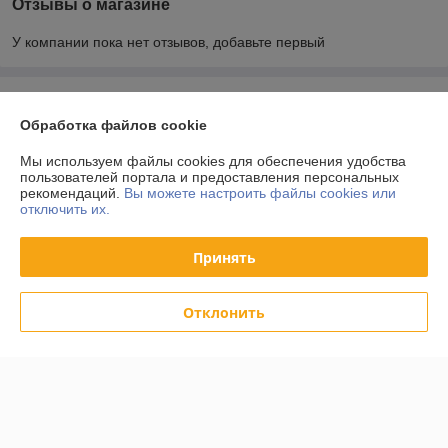
Отзывы о магазине
У компании пока нет отзывов, добавьте первый
О нас
Обработка файлов cookie
Контакты
Мы используем файлы cookies для обеспечения удобства
пользователей портала и предоставления персональных
рекомендаций.
Вы можете настроить файлы cookies или
Доставка и оплата
отключить их.
График работы
Принять
Полная версия сайта
Отклонить
Политика обработки cookies
Сайт создан на платформе Deal.by