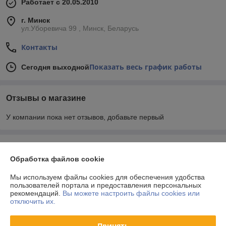
Работает с 20.05.2010
г. Минск
ул.Уборевича 99 , Минск, Беларусь
Контакты
Показать весь график работы
Сегодня выходной
Отзывы о магазине
У компании пока нет отзывов, добавьте первый
О нас
Обработка файлов cookie
Контакты
Мы используем файлы cookies для обеспечения удобства
пользователей портала и предоставления персональных
рекомендаций.
Вы можете настроить файлы cookies или
Доставка и оплата
отключить их.
График работы
Принять