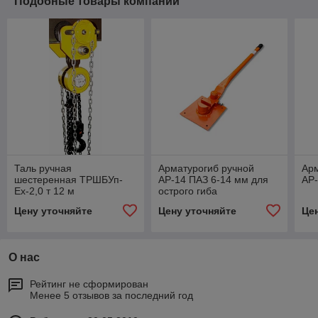
Подобные товары компании
Таль ручная
Арматурогиб ручной
Арм
шестеренная ТРШБУп-
АР-14 ПАЗ 6-14 мм для
АР-
Ех-2,0 т 12 м
острого гиба
Цену уточняйте
Цену уточняйте
Це
О нас
Рейтинг не сформирован
Менее 5 отзывов за последний год