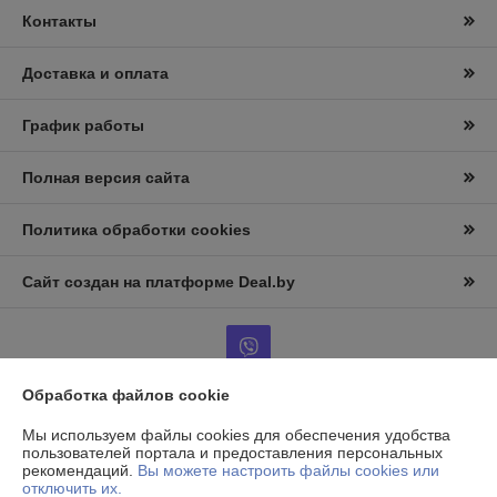
Контакты
Доставка и оплата
График работы
Полная версия сайта
Политика обработки cookies
Сайт создан на платформе Deal.by
Обработка файлов cookie
Информация для покупателя
Мы используем файлы cookies для обеспечения удобства
пользователей портала и предоставления персональных
Юридическое лицо:
ООО «АльтернативаСервисТорг»
рекомендаций.
Вы можете настроить файлы cookies или
РБ, г.Минск, ул. Уборевича 99
отключить их.