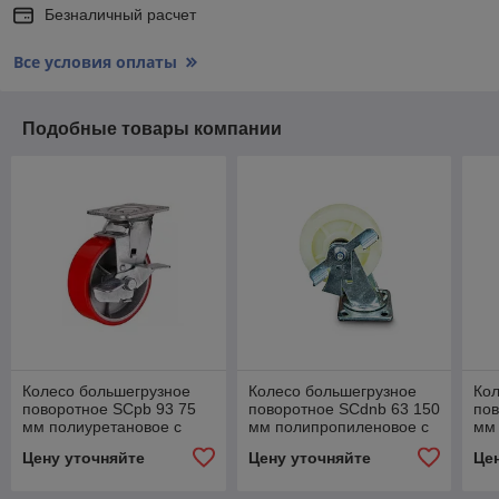
Безналичный расчет
Все условия оплаты
Подобные товары компании
Колесо большегрузное
Колесо большегрузное
Кол
поворотное SCpb 93 75
поворотное SCdnb 63 150
пов
мм полиуретановое с
мм полипропиленовое с
мм 
тормозом (F)
тормозом
тор
Цену уточняйте
Цену уточняйте
Це