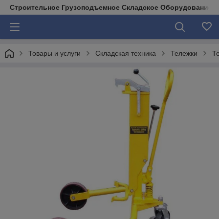
Строительное Грузоподъемное Складское Оборудование д
Товары и услуги
Складская техника
Тележки
Т