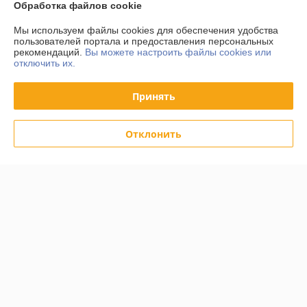
Обработка файлов cookie
Контакты
Мы используем файлы cookies для обеспечения удобства
пользователей портала и предоставления персональных
рекомендаций.
Вы можете настроить файлы cookies или
Доставка и оплата
отключить их.
График работы
Принять
Полная версия сайта
Отклонить
Политика обработки cookies
Сайт создан на платформе Deal.by
Информация для покупателя
Юридическое лицо:
ООО «АльтернативаСервисТорг»
РБ, г.Минск, ул. Уборевича 99