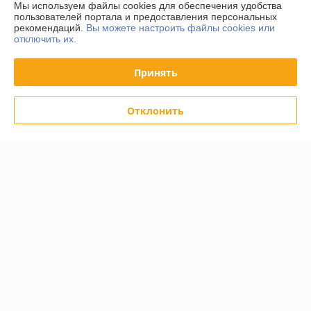
Мы используем файлы cookies для обеспечения удобства
пользователей портала и предоставления персональных
рекомендаций.
Вы можете настроить файлы cookies или
Доставка и оплата
отключить их.
График работы
Принять
Полная версия сайта
Отклонить
Политика обработки cookies
Сайт создан на платформе Deal.by
Информация для покупателя
Юридическое лицо:
ООО «АльтернативаСервисТорг»
РБ, г.Минск, ул. Уборевича 99
Регистрационный номер ЕГР: 193006870