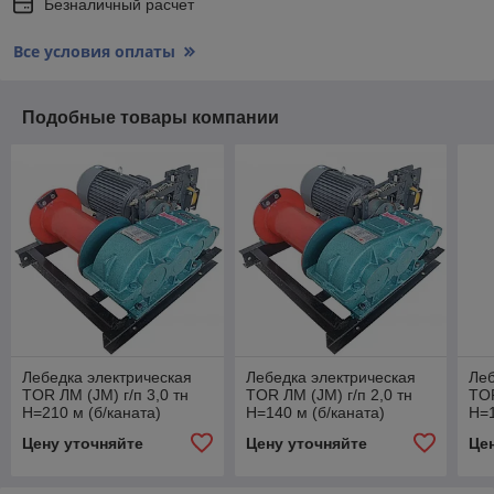
Безналичный расчет
Все условия оплаты
Подобные товары компании
Лебедка электрическая
Лебедка электрическая
Леб
TOR ЛМ (JM) г/п 3,0 тн
TOR ЛМ (JM) г/п 2,0 тн
TOR
Н=210 м (б/каната)
Н=140 м (б/каната)
Н=1
Цену уточняйте
Цену уточняйте
Це