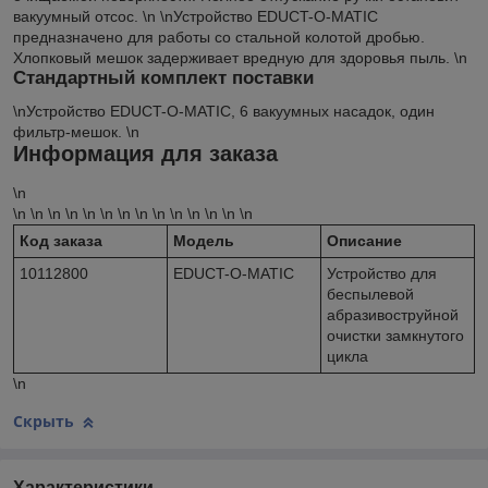
вакуумный отсос. \n \nУстройство EDUCT-O-MATIC
предназначено для работы со стальной колотой дробью.
Хлопковый мешок задерживает вредную для здоровья пыль. \n
Стандартный комплект поставки
\nУстройство EDUCT-O-MATIC, 6 вакуумных насадок, один
фильтр-мешок. \n
Информация для заказа
\n
\n \n \n \n \n \n \n \n \n \n \n \n \n \n
Код заказа
Модель
Описание
10112800
EDUCT-O-MATIC
Устройство для
беспылевой
абразивоструйной
очистки замкнутого
цикла
\n
Скрыть
Характеристики