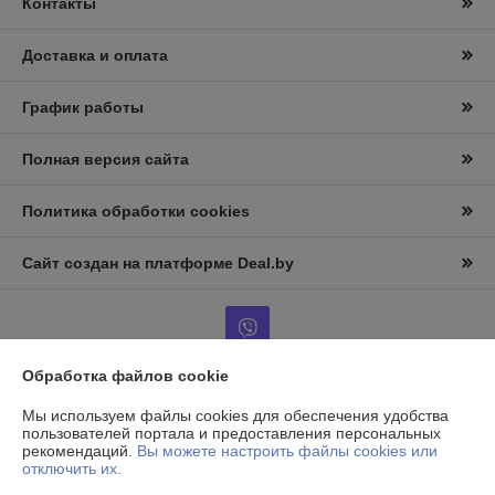
Контакты
Доставка и оплата
График работы
Полная версия сайта
Политика обработки cookies
Сайт создан на платформе Deal.by
Обработка файлов cookie
Информация для покупателя
Мы используем файлы cookies для обеспечения удобства
пользователей портала и предоставления персональных
Юридическое лицо:
ООО «АльтернативаСервисТорг»
рекомендаций.
Вы можете настроить файлы cookies или
РБ, г.Минск, ул. Уборевича 99
отключить их.