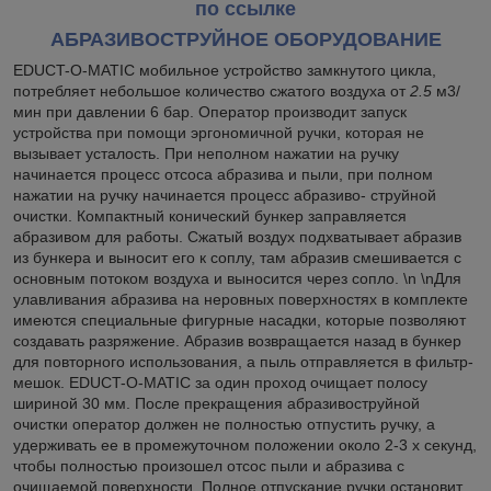
по ссылке
АБРАЗИВОСТРУЙНОЕ ОБОРУДОВАНИЕ
EDUCT-O-MATIC мобильное устройство замкнутого цикла,
потребляет небольшое количество сжатого воздуха от
2.5
м3/
мин при давлении 6 бар. Оператор производит запуск
устройства при помощи эргономичной ручки, которая не
вызывает усталость. При неполном нажатии на ручку
начинается процесс отсоса абразива и пыли, при полном
нажатии на ручку начинается процесс абразиво- струйной
очистки. Компактный конический бункер заправляется
абразивом для работы. Сжатый воздух подхватывает абразив
из бункера и выносит его к соплу, там абразив смешивается с
основным потоком воздуха и выносится через сопло. \n \nДля
улавливания абразива на неровных поверхностях в комплекте
имеются специальные фигурные насадки, которые позволяют
создавать разряжение. Абразив возвращается назад в бункер
для повторного использования, а пыль отправляется в фильтр-
мешок. EDUCT-O-MATIC за один проход очищает полосу
шириной 30 мм. После прекращения абразивоструйной
очистки оператор должен не полностью отпустить ручку, а
удерживать ее в промежуточном положении около 2-3 х секунд,
чтобы полностью произошел отсос пыли и абразива с
очищаемой поверхности. Полное отпускание ручки остановит