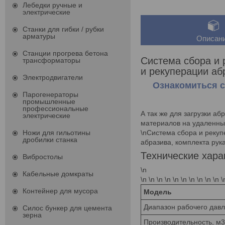
Лебедки ручные и
электрические
Станки для гибки / рубки
арматуры
Описан
Станции прогрева бетона
Система сбора и 
трансформаторы
и рекуперации аб
Электродвигатели
Ознакомиться с
Парогенераторы
промышленные
профессиональные
А так же для загрузки а
электрические
материалов на удаленные
\nСистема сбора и рекуп
Ножи для гильотины
дробилки станка
абразива, комплекта рук
Технические хара
Вибростолы
\n
Кабельные домкраты
\n \n \n \n \n \n \n \n \n \n \
Контейнер для мусора
Модель
Диапазон рабочего давл
Силос бункер для цемента
зерна
Производительность, м