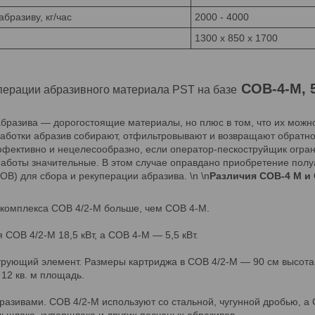
бразиву, кг/час
2000 - 4000
1300 х 850 х 1700
СОВ-4-М, 5
перации абразивного материала PST на базе
абразива — дорогостоящие материалы, но плюс в том, что их можно
аботки абразив собирают, отфильтровывают и возвращают обратно 
ффективно и нецелесообразно, если оператор-пескоструйщик огра
работы значительные. В этом случае оправдано приобретение пол
ОВ) для сбора и рекуперации абразива. \n \n
Различия СОВ-4 М и 
 комплекса СОВ 4/2-М больше, чем СОВ 4-М.
СОВ 4/2-М 18,5 кВт, а СОВ 4-М — 5,5 кВт.
рующий элемент. Размеры картриджа в СОВ 4/2-М — 90 см высота 
 12 кв. м площадь.
разивами. СОВ 4/2-М используют со стальной, чугунной дробью, а
льшлака, купершлака и других песчаных абразивов.