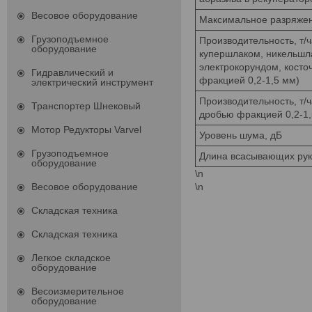
Весовое оборудование
Максимальное разряжени
Грузоподъемное
Производительность, т/ч
оборудование
купершлаком, никельшл
электрокорундом, косто
Гидравлический и
фракцией 0,2-1,5 мм)
электрический инструмент
Производительность, т/ч
Транспортер Шнековый
дробью фракцией 0,2-1,
Мотор Редукторы Varvel
Уровень шума, дБ
Грузоподъемное
Длина всасывающих рук
оборудование
\n
\n
Весовое оборудование
Складская техника
Складская техника
Легкое складское
оборудование
Весоизмерительное
оборудование