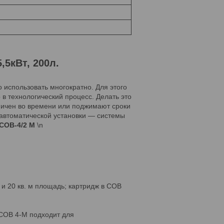
,5кВт, 200л.
 использовать многократно. Для этого
в технологический процесс. Делать это
ничен во времени или поджимают сроки
уавтоматической установки — системы
СОВ-4/2 М
\n
и 20 кв. м площадь; картридж в СОВ
 СОВ 4-М подходит для