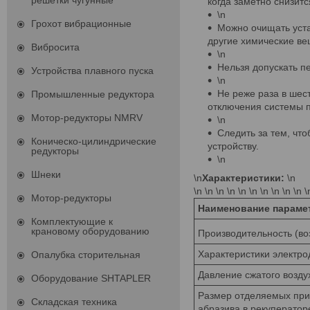
решетки чугунные
когда заметно снизит
\n
Грохот вибрационные
Можно очищать уста
другие химические ве
Вибросита
\n
Нельзя допускать п
Устройства плавного пуска
\n
Не реже раза в шес
Промышленные редуктора
отключения системы п
Мотор-редукторы NMRV
\n
Следить за тем, чт
Коническо-цилиндрические
устройству.
редукторы
\n
Шнеки
\n
Характеристики:
\n
\n \n \n \n \n \n \n \n \n \n \
Мотор-редукторы
Наименование
параме
Комплектующие к
крановому оборудованию
Производительность (воз
Характеристики электрод
Опалубка сторительная
Давление сжатого возду
Оборудование SHTAPLER
Размер отделяемых при
Складская техника
абразива в рекуператор