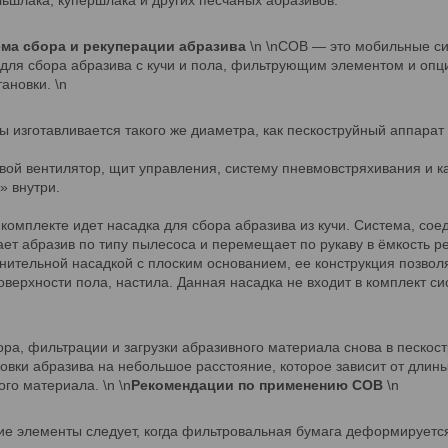
ема сбора и рекуперации абразива
\n \nСОВ — это мобильные с
 для сбора абразива с кучи и пола, фильтрующим элементом и опц
ановки. \n
 изготавливается такого же диаметра, как пескоструйный аппарат 
вой вентилятор, щит управления, систему пневмовстряхивания и 
» внутри.
комплекте идет насадка для сбора абразива из кучи. Система, сое
вает абразив по типу пылесоса и перемещает по рукаву в ёмкость
нительной насадкой с плоским основанием, ее конструкция позво
оверхности пола, настила. Данная насадка не входит в комплект с
ра, фильтрации и загрузки абразивного материала снова в пескос
вки абразива на небольшое расстояние, которое зависит от длины
го материала. \n \n
Рекомендации по применению СОВ
\n
 элементы следует, когда фильтровальная бумага деформируется