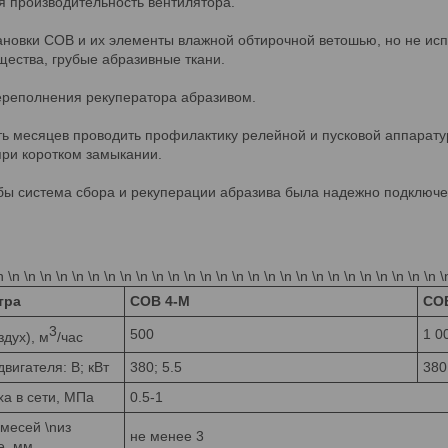
ся производительность вентилятора.
новки СОВ и их элементы влажной обтирочной ветошью, но не испо
щества, грубые абразивные ткани.
ереполнения рекуператора абразивом.
ть месяцев проводить профилактику релейной и пусковой аппарат
ри коротком замыкании.
обы система сбора и рекуперации абразива была надежно подклю
n \n \n \n \n \n \n \n \n \n \n \n \n \n \n \n \n \n \n \n \n \n \n \n \n \n \n \n \
тра
СОВ 4-М
СОВ
3
500
1 0
дух), м
/час
вигателя: В; кВт
380; 5.5
380
ха в сети, МПа
0.5-1
месей \nиз
не менее 3
е, мм