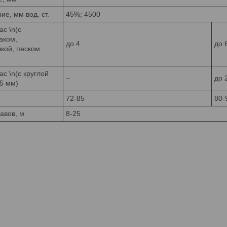
е, мм вод. ст.
45%; 4500
ас \n(с
аком,
до 4
до 
чкой, песком
ас \n(с круглой
–
до 
5 мм)
72-85
80-
авов, м
8-25