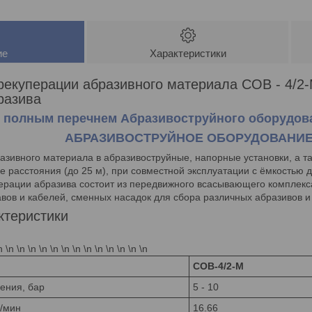
ие
Характеристики
рекуперации абразивного материала СОВ - 4/2
разива
 полным перечнем Абразивоструйного оборудов
АБРАЗИВОСТРУЙНОЕ ОБОРУДОВАНИ
бразивного материала в абразивоструйные, напорные установки, а т
 расстояния (до 25 м), при совместной эксплуатации с ёмкостью 
ерации абразива состоит из передвижного всасывающего комплекса
авов и кабелей, сменных насадок для сбора различных абразивов и
ктеристики
n \n \n \n \n \n \n \n \n \n \n \n \n \n
СОВ-4/2-М
ения, бар
5 - 10
3/мин
16.66