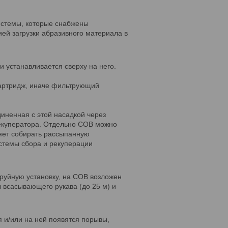
истемы, которые снабжены
ией загрузки абразивного материала в
и устанавливается сверху на него.
картридж, иначе фильтрующий
диненная с этой насадкой через
 рекуператора. Отдельно СОВ можно
ляет собирать рассыпанную
истемы сбора и рекуперации
труйную установку, на СОВ возложен
 всасывающего рукава (до 25 м) и
 и/или на ней появятся порывы,