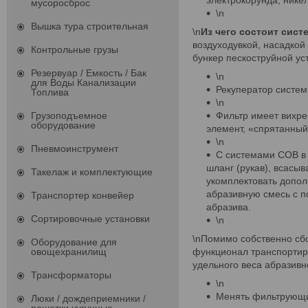
мусоросброс
\n
Вышка тура строительная
\n
Из чего состоит сист
воздуходувкой, насадкой
Контрольные грузы
бункер пескоструйной уст
Резервуар / Емкость / Бак
\n
для Воды Канализации
Рекуператор системы
Топлива
\n
Фильтр имеет вихре
Грузоподъемное
оборудование
элемент, «спрятанный
\n
Пневмоинструмент
С системами СОВ в 
шланг (рукав), всасы
Такелаж и комплектующие
укомплектовать допол
абразивную смесь с п
Транспортер конвейер
абразива.
Сортировочные установки
\n
\nПомимо собственно сбо
Оборудование для
функционал транспортиро
овощехранилищ
удельного веса абразивно
Трансформаторы
\n
Менять фильтрующие
Люки / дождеприемники /