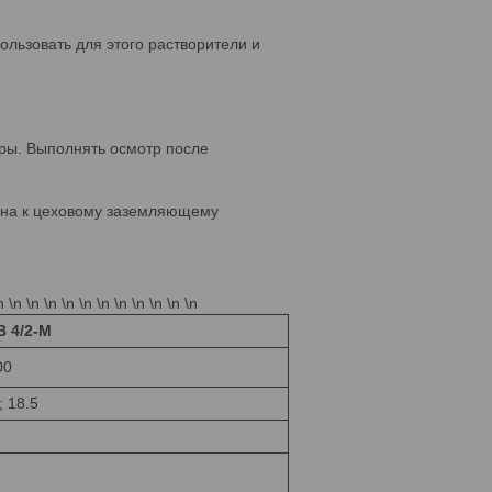
льзовать для этого растворители и
уры. Выполнять осмотр после
чена к цеховому заземляющему
n \n \n \n \n \n \n \n \n \n \n \n
 4/2-М
00
; 18.5