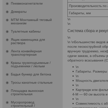
Пневмонагнетатели
Производительность по а
Домкраты
Габариты, мм
\n
МТМ Монтажный тяговый
механизм
\n
Система сбора и реку
Туалетные кабины
\n
Ящик каменщика для
\n \nБольшинство видов 
раствора
после пескоструйной обр
вручную трудоемко, неэ
Лента конвейерная
транспортерная
сдачи заказа, а объемы 
обратного всасывания (С
Краны грузоподъемные /
подъемники / люльки
\n
Габариты. Размеры
Бадья бункер для бетона
\n
Мощность двигателя 
Тросы канатные стальные
\n
Картридж или фильт
Площадка выносная
строительная
4-М — 60 см высота и
\n
Мусоропровод
Совместимость с аб
строительный /
электрокорунда, нике