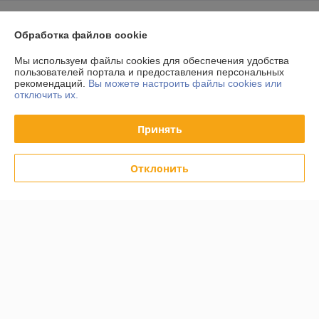
О нас
Обработка файлов cookie
Контакты
Мы используем файлы cookies для обеспечения удобства
пользователей портала и предоставления персональных
рекомендаций.
Вы можете настроить файлы cookies или
Доставка и оплата
отключить их.
График работы
Принять
Полная версия сайта
Отклонить
Политика обработки cookies
Сайт создан на платформе Deal.by
Информация для покупателя