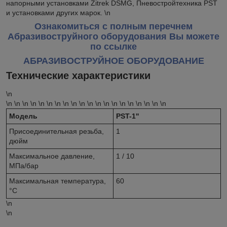
напорными установками Zitrek DSMG, Пневостройтехника PST
и установками других марок. \n
Ознакомиться с полным перечнем
Абразивоструйного оборудования Вы можете
по ссылке
АБРАЗИВОСТРУЙНОЕ ОБОРУДОВАНИЕ
Технические характеристики
\n
\n \n \n \n \n \n \n \n \n \n \n \n \n \n \n \n \n \n \n \n
Модель
PST-1''
Присоединительная резьба,
1
дюйм
Максимальное давление,
1 / 10
МПа/бар
Максимальная температура,
60
°C
\n
\n