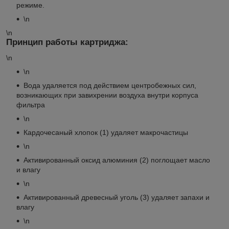
режиме.
\n
\n
Принцип работы картриджа:
\n
\n
Вода удаляется под действием центробежных сил,
возникающих при завихрении воздуха внутри корпуса
фильтра
\n
Кардочесаный хлопок (1) удаляет макрочастицы
\n
Активированный оксид алюминия (2) поглощает масло
и влагу
\n
Активированный древесный уголь (3) удаляет запахи и
влагу
\n