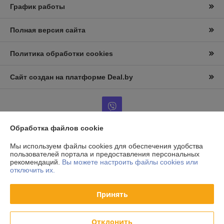
График работы
Полная версия сайта
Политика обработки cookies
Сайт создан на платформе Deal.by
Обработка файлов cookie
Информация для покупателя
Мы используем файлы cookies для обеспечения удобства
пользователей портала и предоставления персональных
Юридическое лицо:
ООО «АльтернативаСервисТорг»
рекомендаций.
Вы можете настроить файлы cookies или
РБ, г.Минск, ул. Уборевича 99
отключить их.
Регистрационный номер ЕГР: 193006870
Принять
УНП: 193006870
Регистрационный орган: Мингорисполком
Отклонить