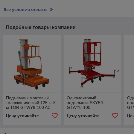
Все условия оплаты
Подобные товары компании
Подъемник мачтовый
Одномачтовый
Од
телескопический 125 кг 8
подъемник SKYER
по
м TOR GTWY8-100 AC
GTWY8-100
GT
220V 1-мачтовый (от
Цену уточняйте
Цену уточняйте
Це
сети) (G)