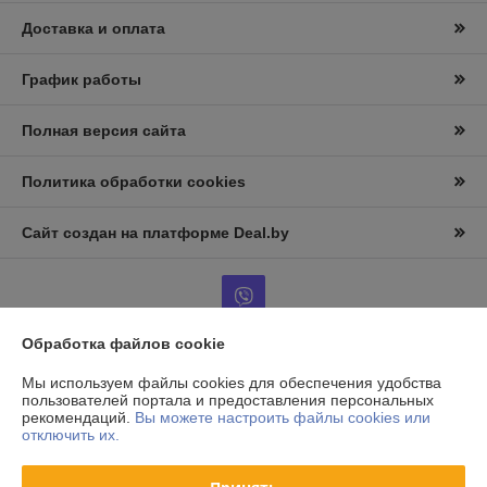
Доставка и оплата
График работы
Полная версия сайта
Политика обработки cookies
Сайт создан на платформе Deal.by
Обработка файлов cookie
Информация для покупателя
Мы используем файлы cookies для обеспечения удобства
пользователей портала и предоставления персональных
Юридическое лицо:
ООО «АльтернативаСервисТорг»
рекомендаций.
Вы можете настроить файлы cookies или
РБ, г.Минск, ул. Уборевича 99
отключить их.
Регистрационный номер ЕГР: 193006870