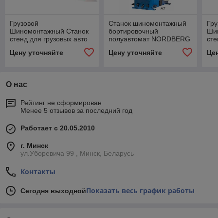
Грузовой
Станок шиномонтажный
Гру
Шиномонтажный Станок
бортировочный
Ши
стенд для грузовых авто
полуавтомат NORDBERG
сте
сельхоз техники
4638E1 380
сел
Цену уточняйте
Цену уточняйте
Це
О нас
Рейтинг не сформирован
Менее 5 отзывов за последний год
Работает с 20.05.2010
г. Минск
ул.Уборевича 99 , Минск, Беларусь
Контакты
Показать весь график работы
Сегодня выходной