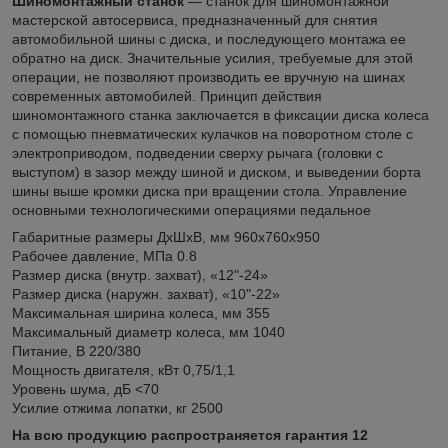
Шиномонтажный станок
— станок для шиномонтажной
мастерской автосервиса, предназначенный для снятия
автомобильной шины с диска, и последующего монтажа ее
обратно на диск. Значительные усилия, требуемые для этой
операции, не позволяют производить ее вручную на шинах
современных автомобилей. Принцип действия
шиномонтажного станка заключается в фиксации диска колеса
с помощью пневматических кулачков на поворотном столе с
электроприводом, подведении сверху рычага (головки с
выступом) в зазор между шиной и диском, и выведении борта
шины выше кромки диска при вращении стола. Управление
основными технологическими операциями педальное
Габаритные размеры ДхШхВ, мм 960х760х950
Рабочее давление, МПа 0.8
Размер диска (внутр. захват), «12"-24»
Размер диска (наружн. захват), «10"-22»
Максимальная ширина колеса, мм 355
Максимальный диаметр колеса, мм 1040
Питание, В 220/380
Мощность двигателя, кВт 0,75/1,1
Уровень шума, дБ <70
Усилие отжима лопатки, кг 2500
На всю продукцию распространяется гарантия 12