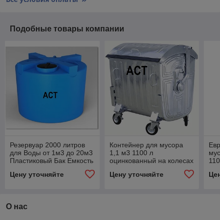
Подобные товары компании
Резервуар 2000 литров
Контейнер для мусора
Евр
для Воды от 1м3 до 20м3
1,1 м3 1100 л
мус
Пластиковый Бак Емкость
оцинкованный на колесах
110
для сбора мусора
на 
Цену уточняйте
Цену уточняйте
Це
Бум
О нас