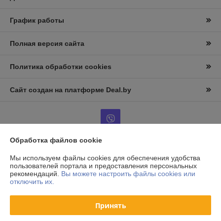
График работы
Полная версия сайта
Политика обработки cookies
Сайт создан на платформе Deal.by
Обработка файлов cookie
Информация для покупателя
Мы используем файлы cookies для обеспечения удобства
пользователей портала и предоставления персональных
Юридическое лицо:
ООО «АльтернативаСервисТорг»
рекомендаций.
Вы можете настроить файлы cookies или
РБ, г.Минск, ул. Уборевича 99
отключить их.
Регистрационный номер ЕГР: 193006870
Принять
УНП: 193006870