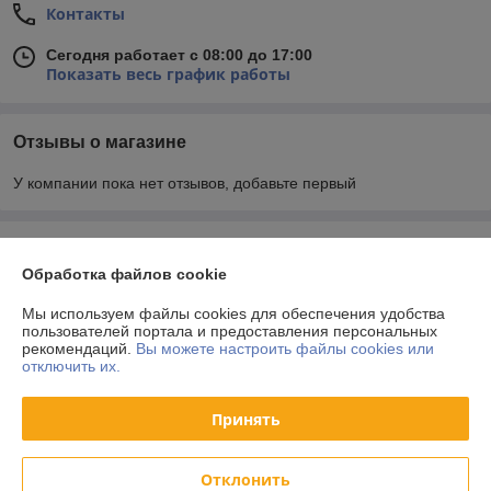
Контакты
Сегодня работает с 08:00 до 17:00
Показать весь график работы
Отзывы о магазине
У компании пока нет отзывов, добавьте первый
О нас
Обработка файлов cookie
Контакты
Мы используем файлы cookies для обеспечения удобства
пользователей портала и предоставления персональных
рекомендаций.
Вы можете настроить файлы cookies или
Доставка и оплата
отключить их.
График работы
Принять
Полная версия сайта
Отклонить