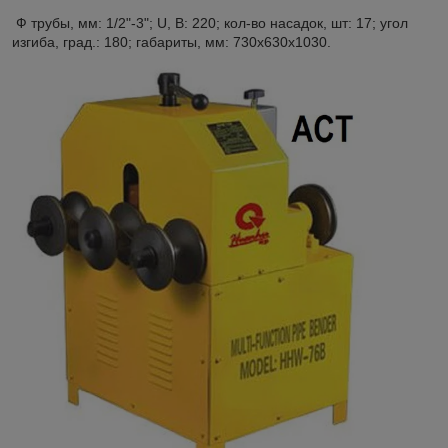
Ф трубы, мм: 1/2"-3"; U, В: 220; кол-во насадок, шт: 17; угол
изгиба, град.: 180; габариты, мм: 730х630х1030.