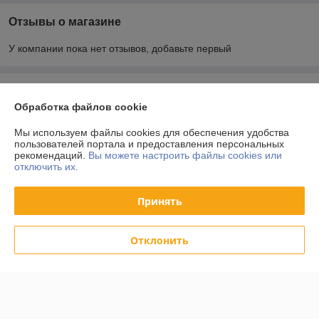
Отзывы о магазине
У компании пока нет отзывов, добавьте первый
О нас
Обработка файлов cookie
Контакты
Мы используем файлы cookies для обеспечения удобства
пользователей портала и предоставления персональных
рекомендаций.
Вы можете настроить файлы cookies или
Доставка и оплата
отключить их.
График работы
Принять
Полная версия сайта
Отклонить
Политика обработки cookies
Сайт создан на платформе Deal.by